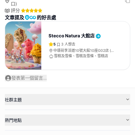
口)
評分
文章提及
的好去處
Stecco Natura 大館店
5
3
人想去
中環荷李活道10號大館10座G02店 (法
院庭近亞畢諾道入口)
雪糕及雪條、雪糕及雪條、雪糕店
發表第一個留言...
社群主題
熱門地點