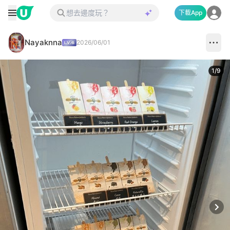
下載App
Nayaknna
2026/06/01
1
/
9
Next