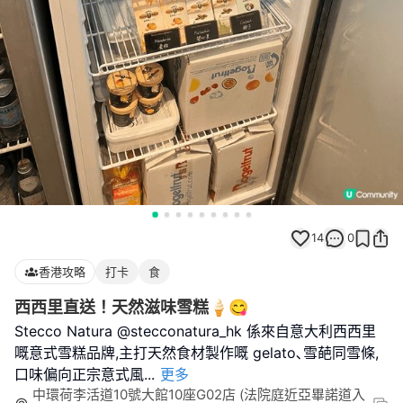
14
0
香港攻略
打卡
食
西西里直送！天然滋味雪糕🍦😋
Stecco Natura @stecconatura_hk 係來自意大利西西里
嘅意式雪糕品牌,主打天然食材製作嘅 gelato､雪葩同雪條,
口味偏向正宗意式風
...
更多
中環荷李活道10號大館10座G02店 (法院庭近亞畢諾道入