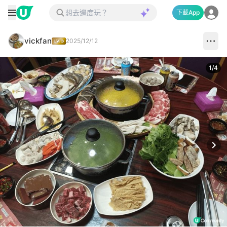
下載App
vickfan
2025/12/12
1
/
4
Next