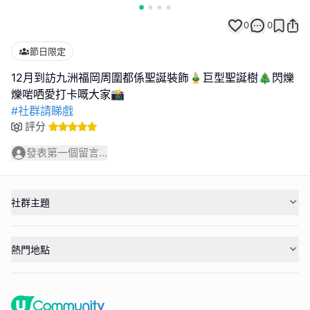
0
0
節日限定
12月到訪九洲福岡周圍都係聖誕裝飾🎍巨型聖誕樹🎄閃爍
#社群請睇戲
評分
發表第一個留言...
社群主題
熱門地點