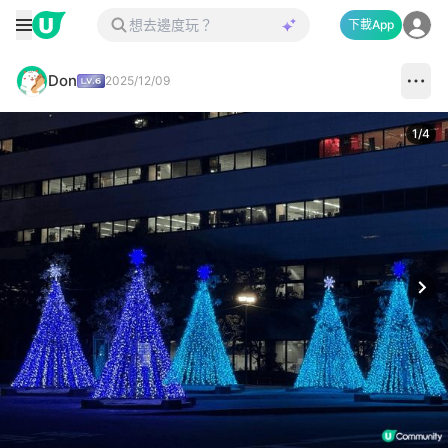
下載App
Don
2025/12/09
1
/
4
Next