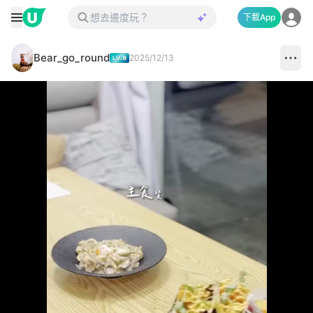
下載App
Bear_go_round
2025/12/13