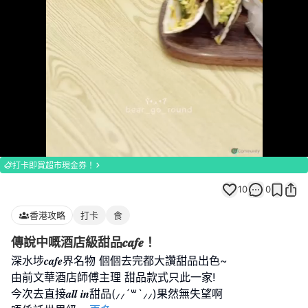
Loaded
:
Unmute
100.00%
打卡即賞超市現金券！
10
0
香港攻略
打卡
食
傳說中嘅酒店級甜品𝒄𝒂𝒇𝒆！
深水埗𝒄𝒂𝒇𝒆界名物 個個去完都大讚甜品出色~
由前文華酒店師傅主理 甜品款式只此一家!
今次去直接𝒂𝒍𝒍 𝒊𝒏甜品(⸝⸝´꒳`⸝⸝)果然無失望啊