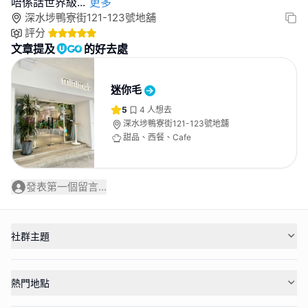
唔係話世界級
...
更多
深水埗鴨寮街121-123號地舖
評分
文章提及
的好去處
迷你毛
5
4
人想去
深水埗鴨寮街121-123號地舖
甜品、西餐、Cafe
發表第一個留言...
社群主題
熱門地點