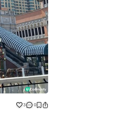
Next slide
3
0