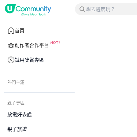
首頁
創作者合作平台
試用獎賞專區
熱門主題
親子專區
放電好去處
親子旅遊