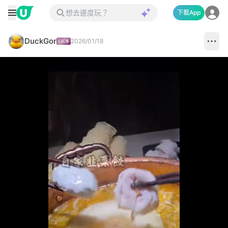
下載App
DuckGor
2026/01/18