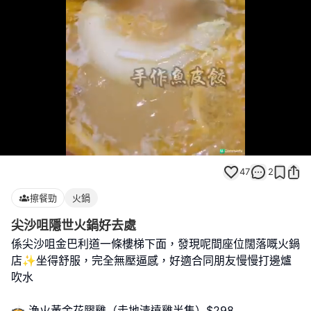
Loaded
:
Unmute
100.00%
47
2
擦餐勁
火鍋
尖沙咀隱世火鍋好去處
係尖沙咀金巴利道一條樓梯下面，發現呢間座位闊落嘅火鍋
店✨坐得舒服，完全無壓逼感，好適合同朋友慢慢打邊爐
吹水
🍲 漁火黃金花膠雞（走地清遠雞半隻）$298