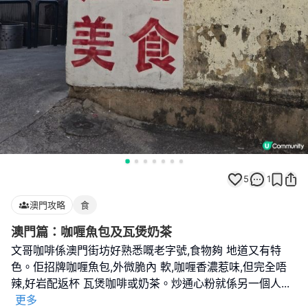
5
1
澳門攻略
食
澳門篇：咖喱魚包及瓦煲奶茶
文哥咖啡係澳門街坊好熟悉嘅老字號,食物夠 地道又有特
色。佢招牌咖喱魚包,外微脆內 軟,咖喱香濃惹味,但完全唔
辣,好岩配返杯 瓦煲咖啡或奶茶。炒通心粉就係另一個人
...
更多