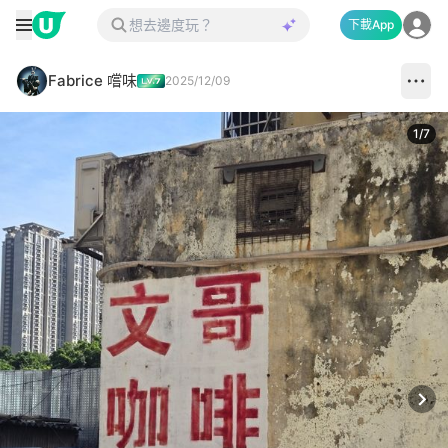
下載App
Fabrice 嚐味
2025/12/09
1
/
7
Next