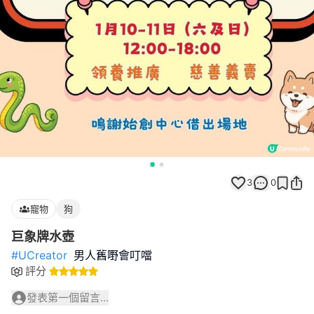
3
0
寵物
狗
巨象牌水壺
#UCreator
男人舊嘢會叮噹
評分
發表第一個留言...