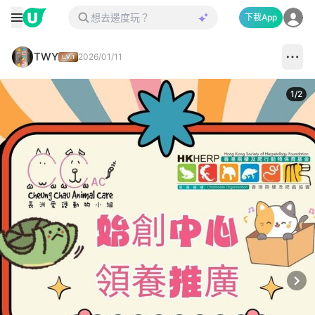
下載App
TWY
2026/01/11
1
/
2
Next