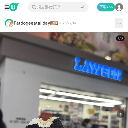
下載App
Fatdogeeatallday
2025/12/14
1
/
6
Next