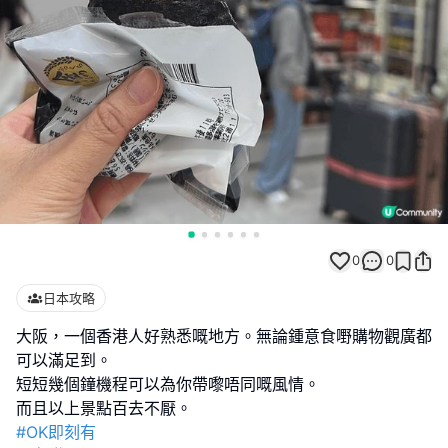
0
0
日本攻略
大阪，一個香港人好熟悉嘅地方。無論鍾意食嘢購物觀廣都
可以滿足到。
短短幾個鐘機程可以為你帶嚟唔同嘅風情。
#OK即刻有