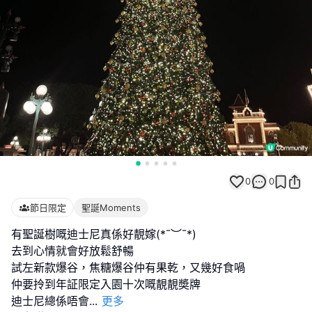
0
0
節日限定
聖誕Moments
有聖誕樹嘅迪士尼真係好靚嫁(*¯︶¯*)
去到心情就會好放鬆舒暢
試左新款爆谷，焦糖爆谷仲有果乾，又幾好食喎
仲要拎到年証限定入園十次嘅靚靚奬牌
迪士尼總係唔會
...
更多