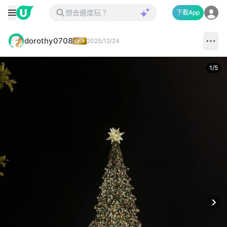
下載App
dorothy0708
2025/12/24
1
/
5
Next