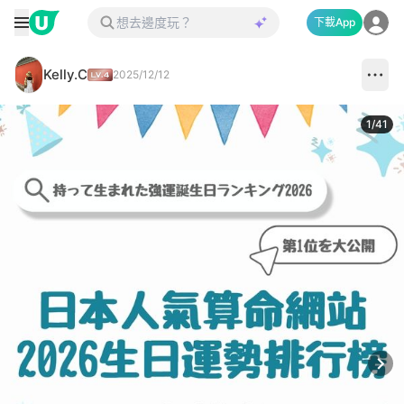
下載App
Kelly.C
2025/12/12
1
/
41
Next