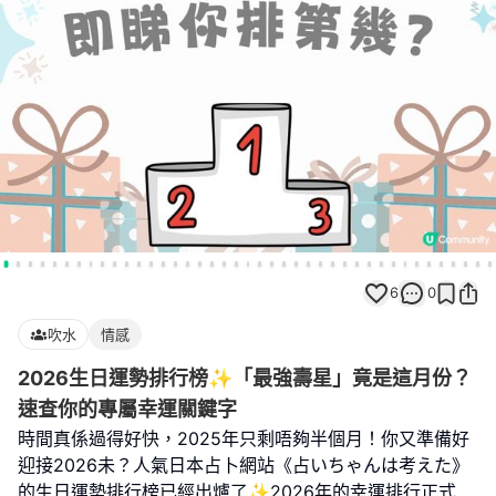
6
0
吹水
情感
2026生日運勢排行榜✨「最強壽星」竟是這月份？
速查你的專屬幸運關鍵字
時間真係過得好快，2025年只剩唔夠半個月！你又準備好
迎接2026未？人氣日本占卜網站《占いちゃんは考えた》
的生日運勢排行榜已經出爐了✨2026年的幸運排行正式
...