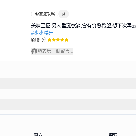
旅遊攻略
食
#步步糕升
評分
發表第一個留言...
關於
探索