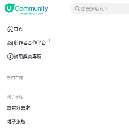
首頁
創作者合作平台
試用獎賞專區
熱門主題
親子專區
放電好去處
親子旅遊