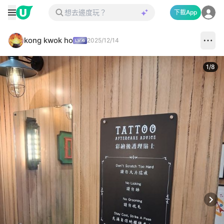
下載App
kong kwok ho
2025/12/14
1
/
8
Next