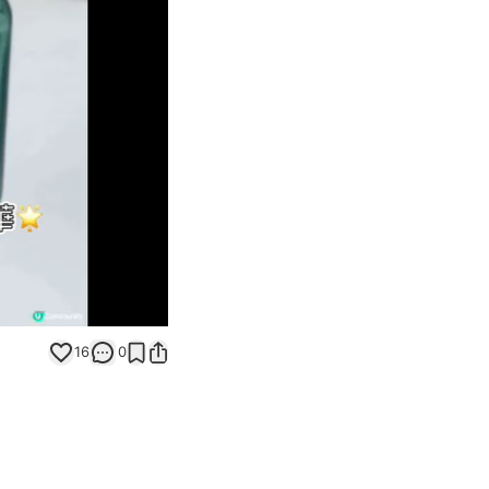
Unmute
16
0