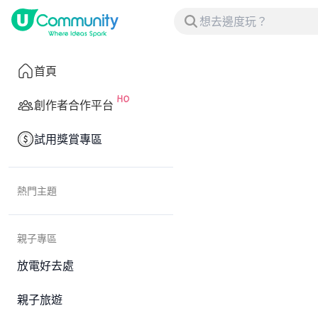
首頁
創作者合作平台
試用獎賞專區
熱門主題
親子專區
放電好去處
親子旅遊