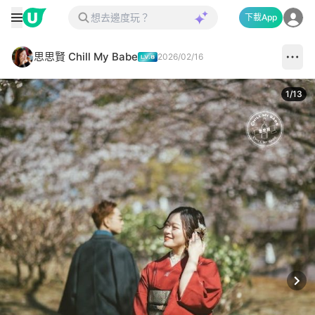
下載App
思思賢 Chill My Babe
2026/02/16
1
/
13
Next