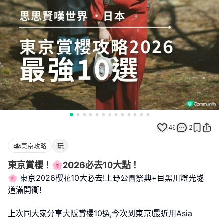
46
2
東京攻略
玩
東京賞櫻！🌸2026必去10大點！
🌸 東京2026櫻花10大必去!上野公園祭典+目黑川燈光隧
道滿開衝!
上次同大家分享大阪賞櫻10選,今次到東京!最近用Asia