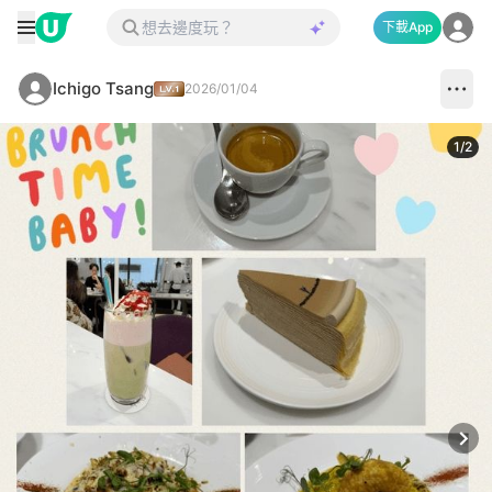
下載App
Ichigo Tsang
2026/01/04
1
/
2
Next