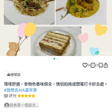
0
0
擦餐勁
#我想去AIA嘉年華
評分
發表第一個留言...