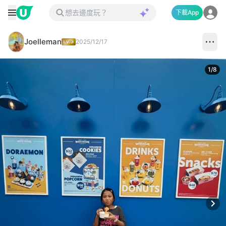
下載App
Joelleman
2025/12/17
1
/
8
Next