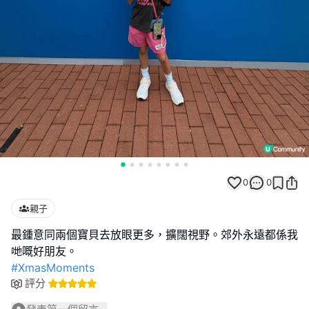
0
0
親子
最鍾意同兩個寶貝去放眼更多，擴闊視野。郊外永遠都係我
#XmasMoments
評分