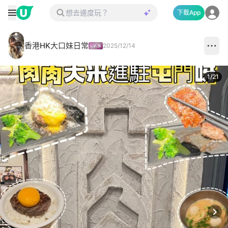
下載App
香港HK大口妹日常
2025/12/14
1
/
21
Next