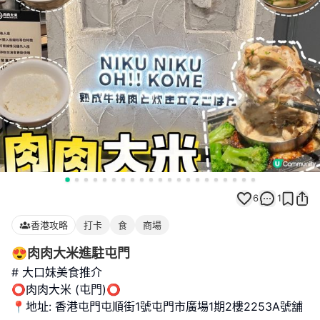
6
1
香港攻略
打卡
食
商場
😍肉肉大米進駐屯門
# 大口妹美食推介
⭕️肉肉大米 (屯門)⭕️
📍地址: 香港屯門屯順街1號屯門市廣場1期2樓2253A號舖