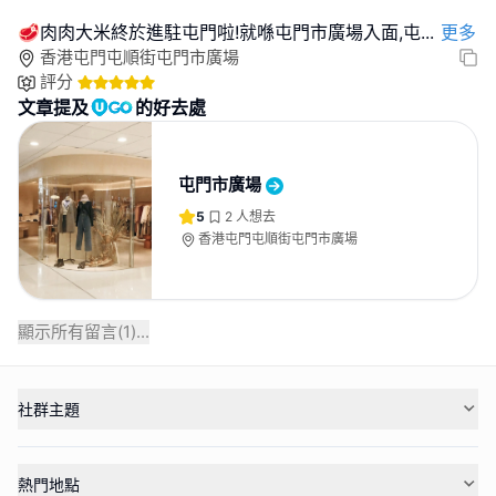
🥩肉肉大米終於進駐屯門啦!就喺屯門市廣場入面,屯
...
更多
香港屯門屯順街屯門市廣場
評分
文章提及
的好去處
屯門市廣場
5
2
人想去
香港屯門屯順街屯門市廣場
顯示所有留言(
1
)...
社群主題
熱門地點