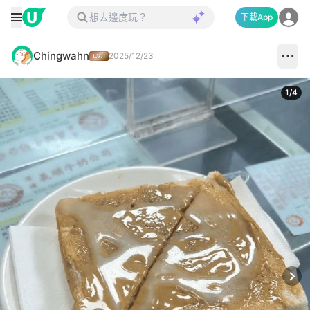
下載App
Chingwahn
2025/12/23
1
/
4
Next