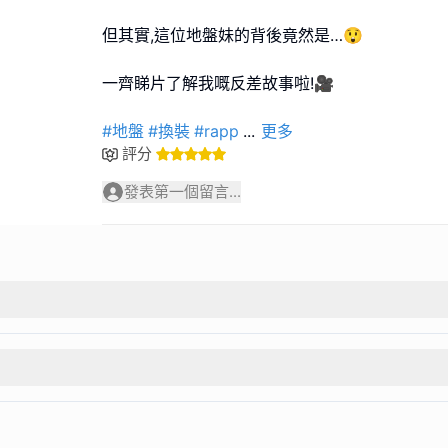
但其實,這位地盤妹的背後竟然是…😲
一齊睇片了解我嘅反差故事啦!🎥
#地盤
#換裝
#rapp
...
更多
評分
發表第一個留言...