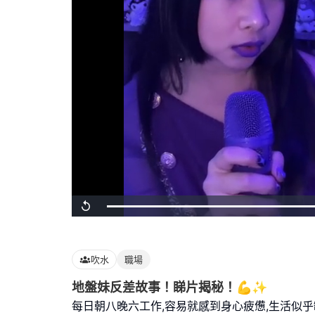
Loaded
:
Replay
100.00%
吹水
職場
地盤妹反差故事！睇片揭秘！💪✨
每日朝八晚六工作,容易就感到身心疲憊,生活似