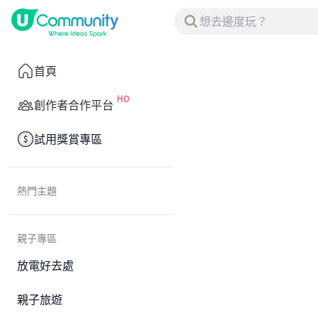
首頁
創作者合作平台
試用獎賞專區
熱門主題
親子專區
放電好去處
親子旅遊