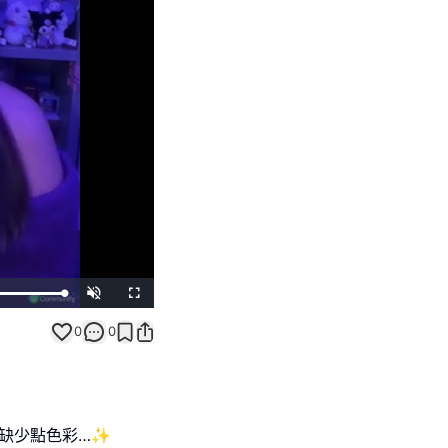
Unmute
Fullscreen
0
0
乎缺少點色彩…✨