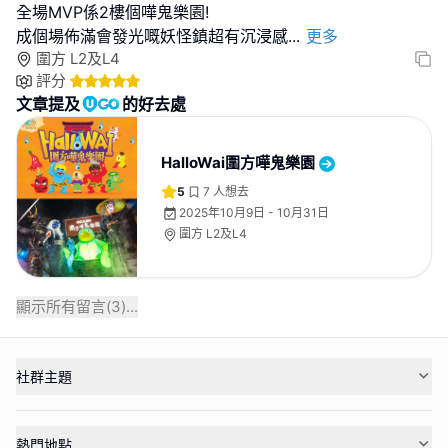
全場MVP係2樓個嘩鬼樂園!
成個場佈滿會發光嘅妖怪鎮超有沉浸感
...
更多
圍方 L2及L4
評分
文章提及
的好去處
HalloWai圍方嘩鬼樂園
5
7
人想去
2025年10月9日 - 10月31日
圍方 L2及L4
顯示所有留言(
3
)...
社群主題
熱門地點