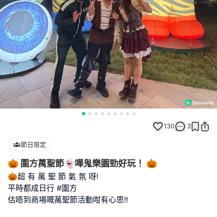
130
3
節日限定
🎃 圍方萬聖節👻嘩鬼樂園勁好玩！ 🎃
🎃超 有 萬 聖 節 氣 氛 呀!
平時都成日行 #圍方
估唔到商場嘅萬聖節活動咁有心思!!