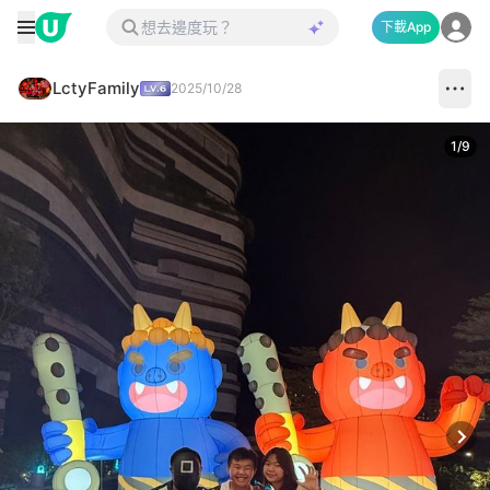
下載App
LctyFamily
2025/10/28
1
/
9
Next