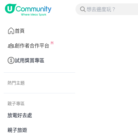
首頁
創作者合作平台
試用獎賞專區
熱門主題
親子專區
放電好去處
親子旅遊