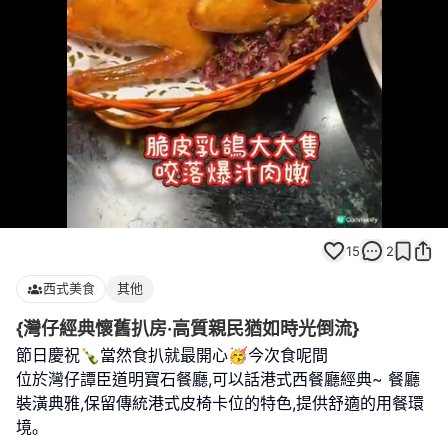
Loaded
:
Unmute
100.00%
15
2
西式美食
其他
{灣仔經典懷舊扒房·高質親民猶如時光倒流}
節日慶祝🍾當然食扒就最開心🥳今次食呢間
位於灣仔譚臣道明寶石餐廳,可以話港式西餐廳經典~ 餐廳
裝潢典雅,保留傳統港式皮椅卡位的特色,提供舒適的用餐環
境｡