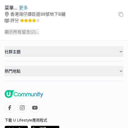
菜單
...
更多
香港灣仔譚臣道98號地下B舖
評分
顯示所有留言(
2
)...
社群主題
熱門地點
下載 U Lifestyle應用程式