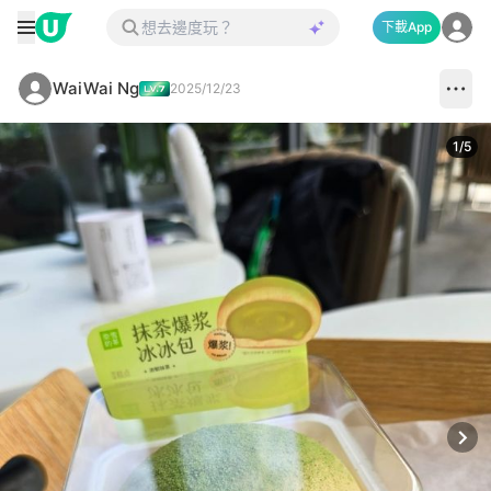
下載App
WaiWai Ng
2025/12/23
1
/
5
Next