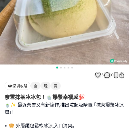
6
0
深圳攻略
食
玩
買
奈雪抹茶冰冰包！🍵爆漿幸福感💯
🍵✨ 最近奈雪又有新搞作,推出咗超吸睛嘅 ｢抹茶爆漿冰冰
包｣!
• 🥯 外層麵包鬆軟冰涼,入口清爽｡