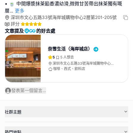
• 🍵 中間爆漿抹茶餡香濃幼滑,微微甘苦帶出抹茶獨有嘅
層
...
更多
深圳市文心五路33號海岸城購物中心2層第201-205號
評分
文章提及
的好去處
奈雪生活（海岸城店）
5
5
人想去
深圳市文心五路33號海岸城購物中心2
層第201-205號
咖啡、西式、飲料店
發表第一個留言...
社群主題
熱門地點