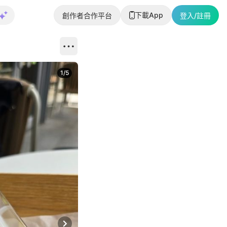
下載App
創作者合作平台
登入/註冊
1
/
5