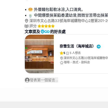
• 🥯 外層麵包鬆軟冰涼,入口清爽｡
• 🍵 中間爆漿抹茶餡香濃幼滑,微微甘苦帶出抹
深圳市文心五路33號海岸城購物中心2層第201-2
評分
文章提及
的好去處
奈雪生活（海岸城店）
5
5
人想去
深圳市文心五路33號海岸城購物中心
205號
咖啡、西式、飲料店
發表第一個留言...