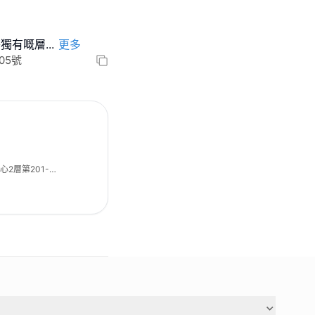
茶獨有嘅層
...
更多
05號
2層第201-