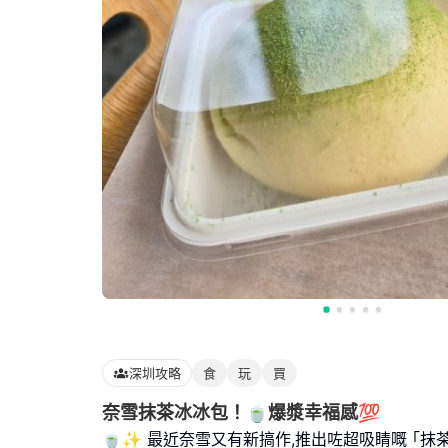
深圳攻略
食
玩
買
奈雪抹茶冰冰包！🍵爆漿幸福感💯
🍵✨ 最近奈雪又有新搞作,推出咗超吸睛嘅 ｢抹茶