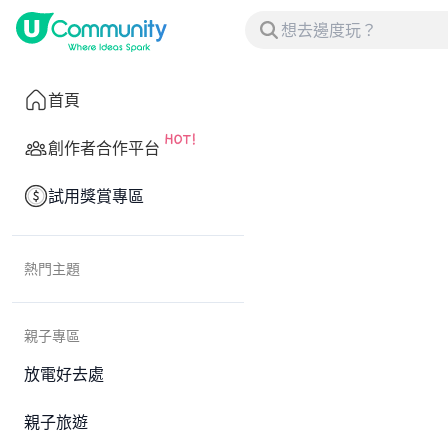
首頁
創作者合作平台
試用獎賞專區
熱門主題
親子專區
放電好去處
親子旅遊