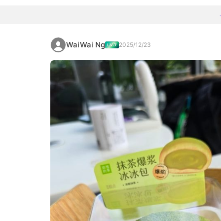
WaiWai Ng
2025/12/23