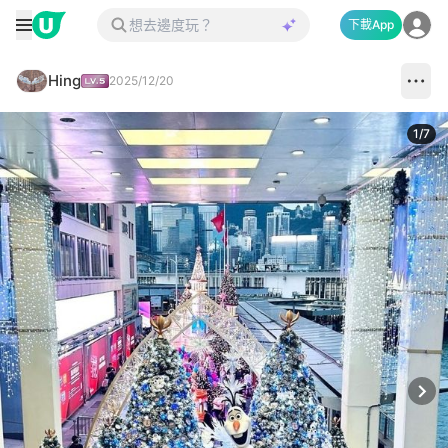
下載App
Hing
2025/12/20
1
/
7
Next