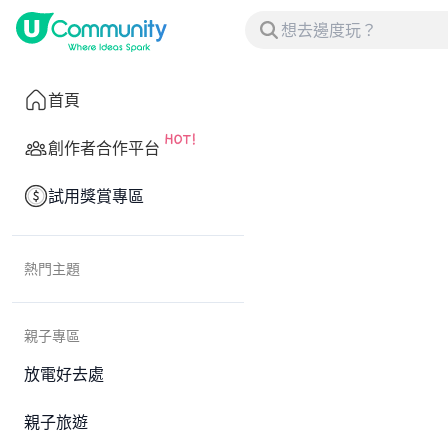
首頁
創作者合作平台
試用獎賞專區
熱門主題
親子專區
放電好去處
親子旅遊