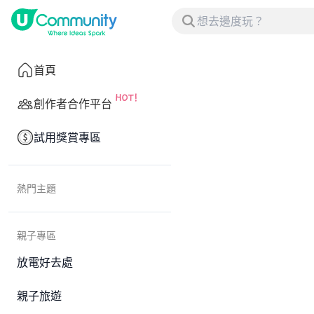
首頁
創作者合作平台
試用獎賞專區
熱門主題
親子專區
放電好去處
親子旅遊