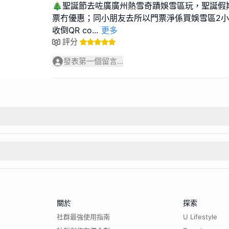
🎄聖誕節去咗廣廣州熱雪奇蹟娛雪區玩，聖誕假
票冇優惠；同小朋友去所以門票淨係買娛雪區2小時
收倒QR co
...
更多
評分
發表第一個留言...
關於
探索
社群最強使用指南
U Lifestyle