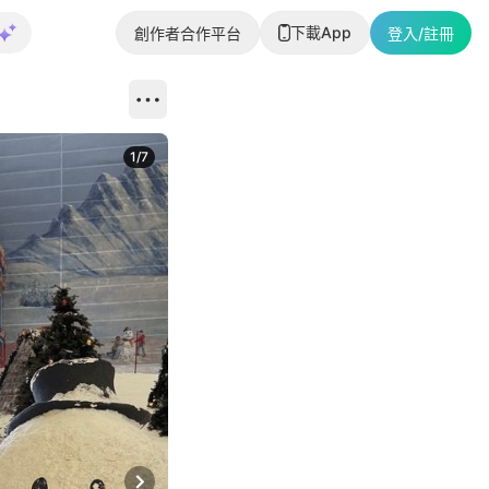
下載App
創作者合作平台
登入/註冊
1
/
7