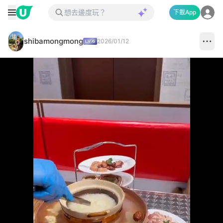
下載App
shibamongmong
2026/01/12