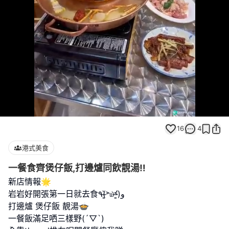
Loaded
:
Unmute
100.00%
16
4
港式美食
一餐食齊煲仔飯,打邊爐同飲靚湯‼️
新店情報🌟
岩岩好開張第一日就去食٩(˃̶͈̀௰˂̶͈́)و
打邊爐 煲仔飯 靚湯🍲
一餐飯滿足哂三樣野(´▽`)