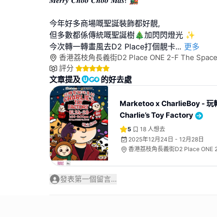
𝑴𝒆𝒓𝒓𝒚 𝑪𝒉𝒐𝒐 𝑪𝒉𝒐𝒐 𝑴𝒂𝒔! 🚂
今年好多商場嘅聖誕裝飾都好靚,
但多數都係傳統嘅聖誕樹🎄加閃閃燈光 ✨
今次轉一轉畫風去D2 Place打個靚卡
...
更多
香港荔枝角長義街D2 Place ONE 2-F The Spac
評分
文章提及
的好去處
Marketoo x CharlieBoy
Charlie’s Toy Factory
5
18
人想去
2025年12月24日 - 12月28日
香港荔枝角長義街D2 Place ONE 2-
發表第一個留言...