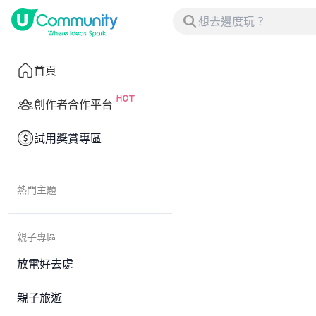
首頁
創作者合作平台
試用獎賞專區
熱門主題
親子專區
放電好去處
親子旅遊