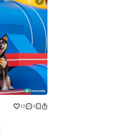
Next slide
22
0
度