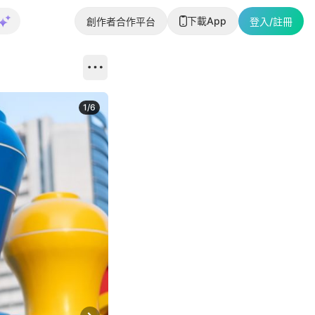
下載App
創作者合作平台
登入/註冊
1
/
6