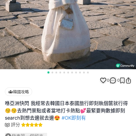
0
0
韓國攻略
喺亞洲快閃 我經常去韓國日本泰國旅行即刻執個篋就行得
😚😚去熱門景點或者當地打卡熱點💕最緊要夠數據即刻
search到想去邊就去邊😍
#OK即刻有
評分