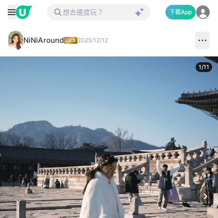
下載App
NiNiAround
2025/12/12
1
/
11
Next