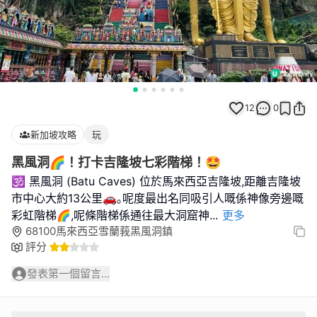
12
0
新加坡攻略
玩
黑風洞🌈！打卡吉隆坡七彩階梯！🤩
🕉️ 黑風洞 (Batu Caves) 位於馬來西亞吉隆坡,距離吉隆坡
市中心大約13公里🚗｡呢度最出名同吸引人嘅係神像旁邊嘅
彩虹階梯🌈,呢條階梯係通往最大洞窟神
...
更多
68100馬來西亞雪蘭莪黑風洞鎮
評分
發表第一個留言...