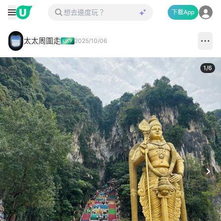
下載App
太太周圍走
2025/10/06
1
/
6
Next