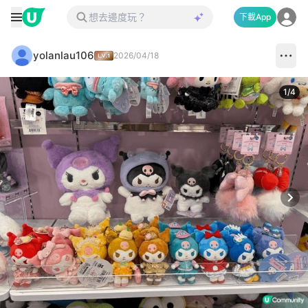
下載App
yolanlau106
2026/04/18
1
/
4
Next