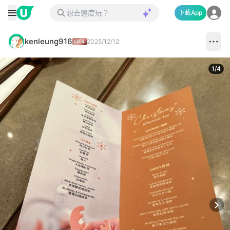
下載App
kenleung916
2025/12/12
1
/
4
Next