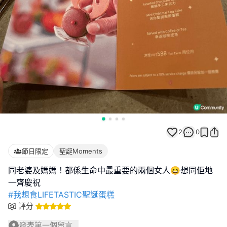
2
0
節日限定
聖誕Moments
同老婆及媽媽！都係生命中最重要的兩個女人😆想同佢地
#我想食LIFETASTIC聖誕蛋糕
評分
發表第一個留言...