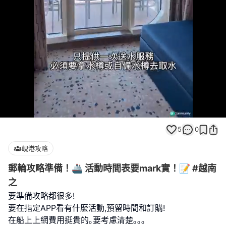
Loaded
:
Unmute
86.75%
5
0
峴港攻略
郵輪攻略準備！🚢 活動時間表要mark實！📝 #越南
之
要準備攻略都很多!
要在指定APP看有什麼活動,預留時間和訂購!
在船上上網費用挺貴的｡要考慮清楚｡｡｡