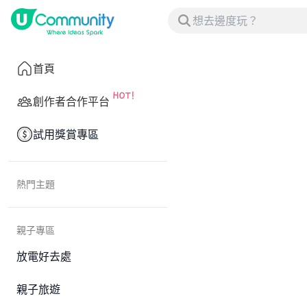
首頁
創作者合作平台
試用獎賞專區
熱門主題
親子專區
放電好去處
親子旅遊