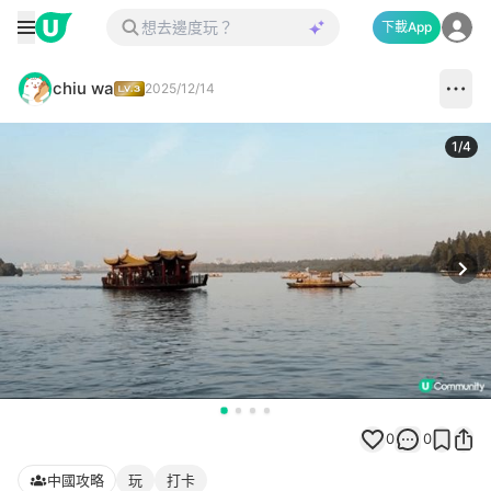
下載App
chiu wa
2025/12/14
1
/
4
Next
0
0
中國攻略
玩
打卡