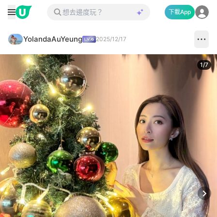
下載App
YolandaAuYeung
2025/12/17
1
/
7
Next