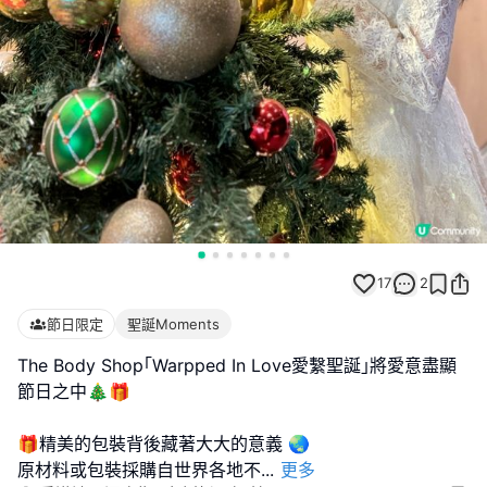
17
2
節日限定
聖誕Moments
The Body Shop｢Warpped In Love愛繫聖誕｣將愛意盡顯
節日之中🎄🎁
🎁精美的包裝背後藏著大大的意義 🌏
原材料或包裝採購自世界各地不
...
更多