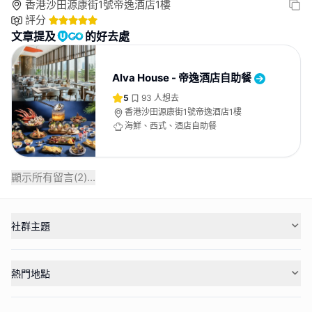
香港沙田源康街1號帝逸酒店1樓
評分
文章提及
的好去處
Alva House - 帝逸酒店自助餐
5
93
人想去
香港沙田源康街1號帝逸酒店1樓
海鮮、西式、酒店自助餐
顯示所有留言(
2
)...
社群主題
熱門地點