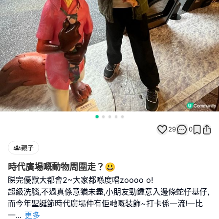
29
0
親子
時代廣場嘅動物周圍走？😃
睇完優獸大都會2~大家都喺度唱zoooo o!
超級洗腦,不過真係意猶未盡,小朋友勁鍾意入邊條蛇仔基仔,
而今年聖誕節時代廣場仲有佢哋嘅裝飾~打卡係一流!一比
一
...
更多