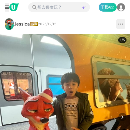
下載App
Jessica
2025/12/15
1
/
5
Next