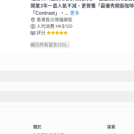
開業3年一直人氣不減、更曾獲「最優秀開飯咖啡室（
「Contrast」，
...
更多
香港長沙灣福榮街
人均消費
HK$
100
評分
顯示所有留言(
30
)...
關於
探索