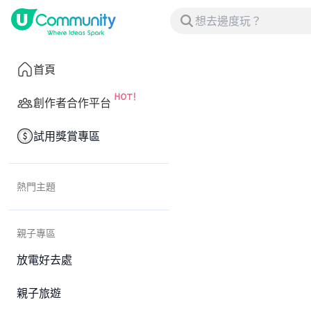
首頁
創作者合作平台
試用獎賞專區
熱門主題
親子專區
放電好去處
親子旅遊