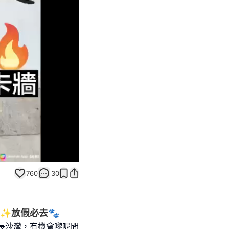
Unmute
760
30
✨放假必去🐾
過長沙灣，有機會嚟呢間