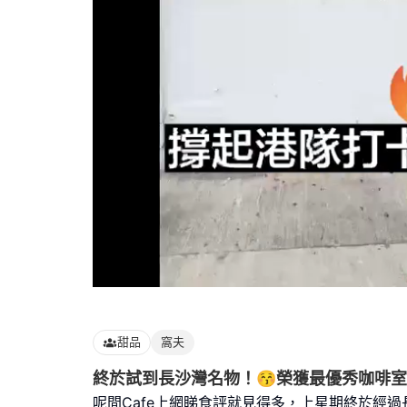
Loaded
:
100.00%
甜品
窩夫
終於試到長沙灣名物！😚榮獲最優秀咖啡室
呢間Cafe上網睇食評就見得多，上星期終於經