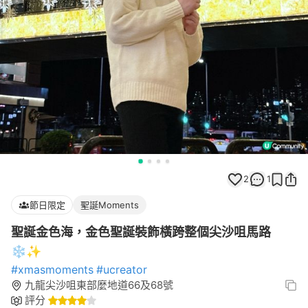
2
1
節日限定
聖誕Moments
聖誕金色海，金色聖誕裝飾橫跨整個尖沙咀馬路
❄️✨
#xmasmoments
#ucreator
九龍尖沙咀東部麼地道66及68號
評分