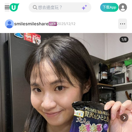
下載App
smilesmileshare
2025/12/12
1
/
8
Next