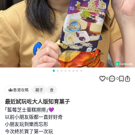
6
0
香港攻略
親子
食
最近試玩咗大人版知育菓子
｢藍莓芝士蛋糕撈撈｣💜
以前小朋友版都一直好好奇
小朋友玩到樂而忘形
今次終於買了第一次玩