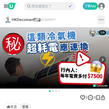
下載App
HKDecoman
2025/06/11
1
/
4
Next
2
0
生活
家居