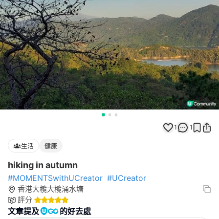
1
1
生活
健康
hiking in autumn
#MOMENTSwithUCreator
#UCreator
香港大欖大欖涌水塘
評分
文章提及
的好去處