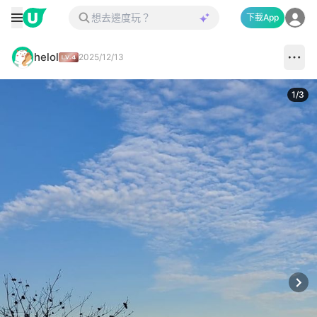
下載App
helol
2025/12/13
1
/
3
Next