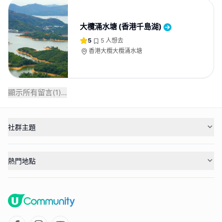
大欖涌水塘 (香港千島湖)
5
5
人想去
香港大欖大欖涌水塘
顯示所有留言(
1
)...
社群主題
熱門地點