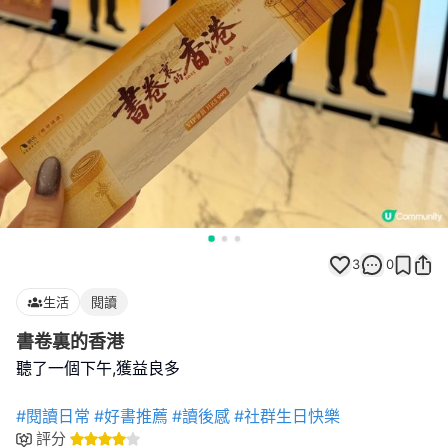
3
0
生活
閱讀
書卷裏的香港
聽了一個下午,獲益良多
#閱讀日常
#好書推薦
#讀後感
#社群生日快樂
評分