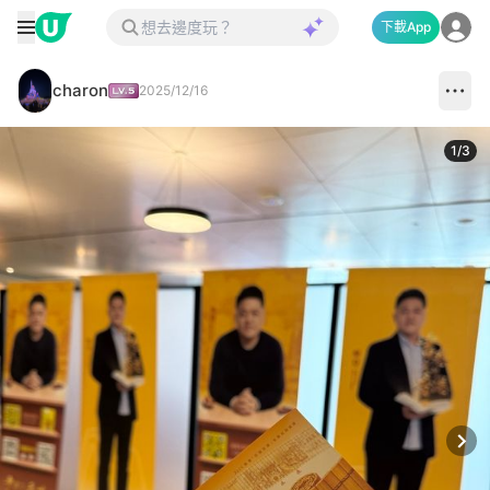
下載App
charon
2025/12/16
1
/
3
Next