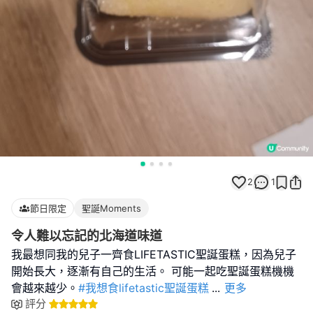
2
1
節日限定
聖誕Moments
令人難以忘記的北海道味道
我最想同我的兒子一齊食LIFETASTIC聖誕蛋糕，因為兒子
開始長大，逐漸有自己的生活。 可能一起吃聖誕蛋糕機機
會越來越少。
#我想食lifetastic聖誕蛋糕
...
更多
評分