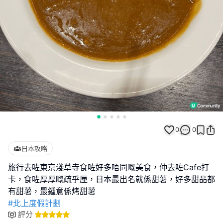
0
0
日本攻略
旅行去咗東京淺草寺食咗好多唔同嘅美食，仲去咗Cafe打
卡，食咗厚厚嘅疏乎厘，日本最出名就係甜薯，好多甜品都
#北上度假計劃
評分