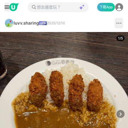
下載App
luvv.sharing
2025/12/10
1
/
5
Next