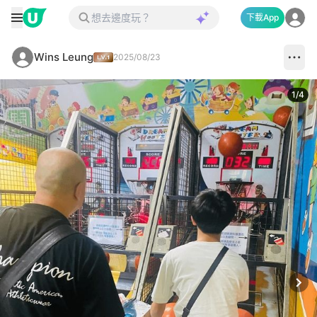
下載App
Wins Leung
2025/08/23
1
/
4
Next