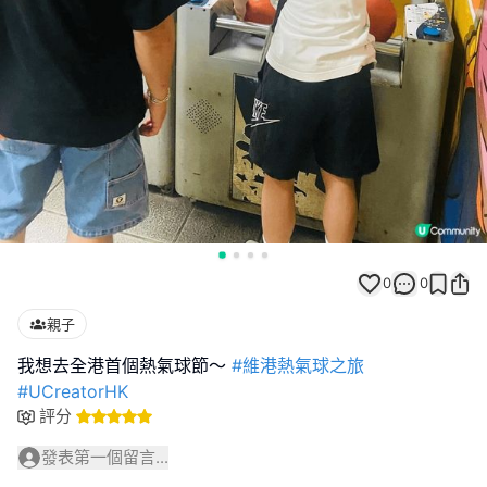
0
0
親子
我想去全港首個熱氣球節～
#維港熱氣球之旅
#UCreatorHK
評分
發表第一個留言...