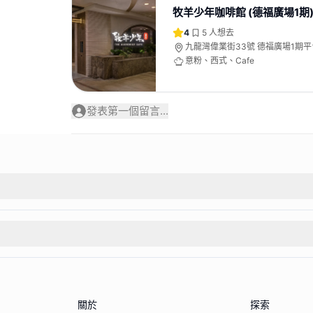
牧羊少年咖啡館 (德福廣場1期
4
5
人想去
九龍灣偉業街33號 德福廣場1期平台
意粉、西式、Cafe
發表第一個留言...
關於
探索