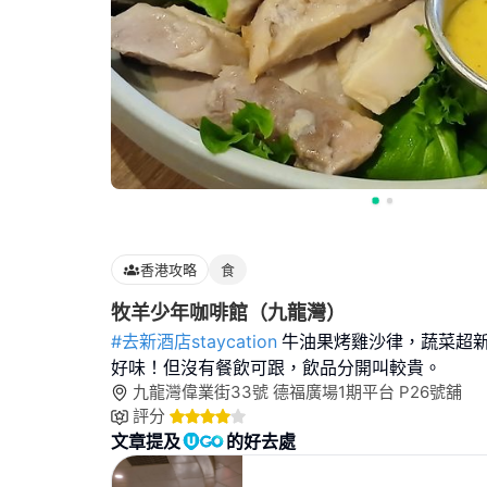
香港攻略
食
牧羊少年咖啡館（九龍灣）
#去新酒店staycation
牛油果烤雞沙律，蔬菜超
好味！但沒有餐飲可跟，飲品分開叫較貴。
九龍灣偉業街33號 德福廣場1期平台 P26號舖
評分
文章提及
的好去處