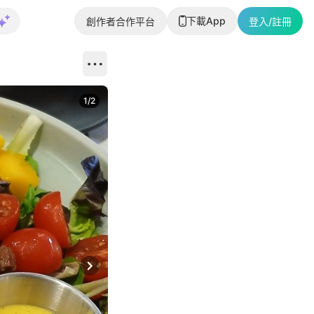
下載App
創作者合作平台
登入/註冊
1
/
2
即睇更多社
Next slide
返回帖文