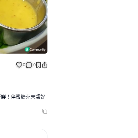
0
0
新鮮！伴蜜糖芥末醬好