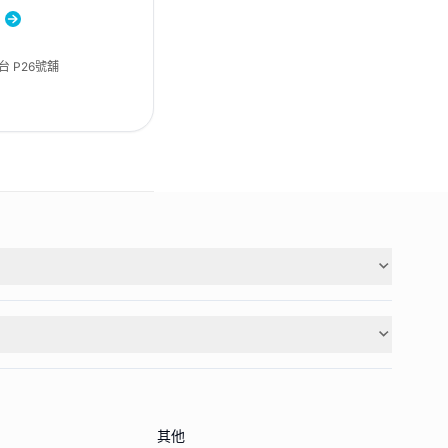
)
 P26號舖
其他