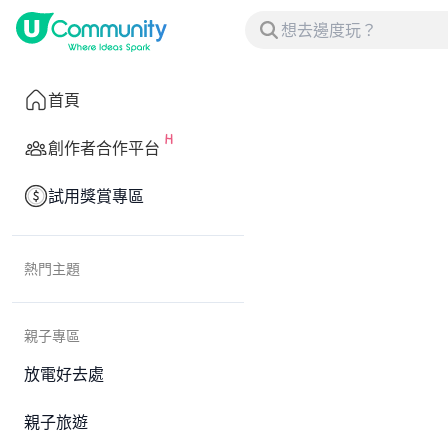
首頁
創作者合作平台
試用獎賞專區
熱門主題
親子專區
放電好去處
親子旅遊