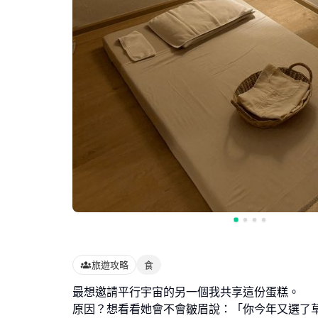
旅遊攻略
食
最想邀請平行宇宙的另一個我共享這份蛋糕。
原因？想看看她會不會皺眉說：「你今年又選了