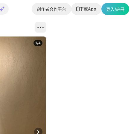
下載App
創作者合作平台
登入/註冊
1
/
4