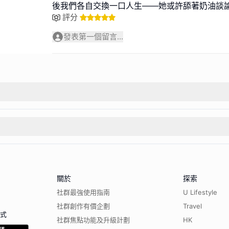
後我們各自交換一口人生——她或許舔著奶油談
評分
發表第一個留言...
關於
探索
社群最強使用指南
U Lifestyle
社群創作有價企劃
Travel
程式
社群焦點功能及升級計劃
HK