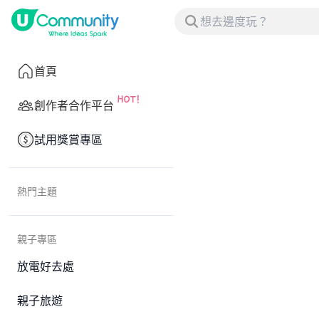
首頁
創作者合作平台
試用獎賞專區
熱門主題
親子專區
放電好去處
親子旅遊